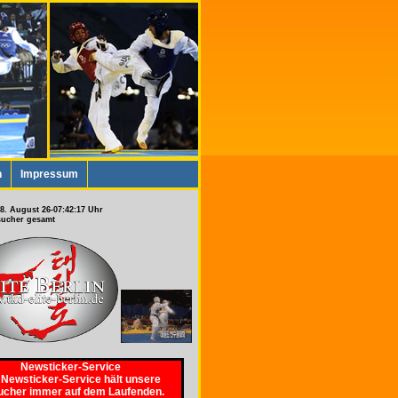
n
Impressum
sucher gesamt
Gratis
o Elite Berlin e.V. steht für
nz in Taekwondo und ermöglicht
in kostenloses und unverbindliches
ining unter Anleitung des erfahrenen
Newsticker-Service
essionellen Wettkampftrainers Sven
 Newsticker-Service hält unsere
. Alles was Du brauchst sind Spaß
cher immer auf dem Laufenden.
ude etwas neues auszuprobieren. Am