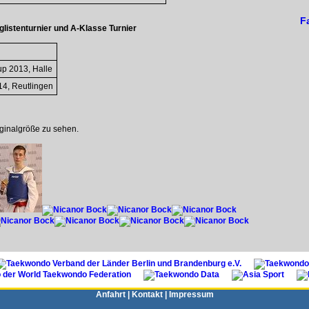
F
listenturnier und A-Klasse Turnier
up 2013, Halle
14, Reutlingen
2 x Br
Türkisch
riginalgröße zu sehen.
Anfahrt
|
Kontakt
|
Impressum