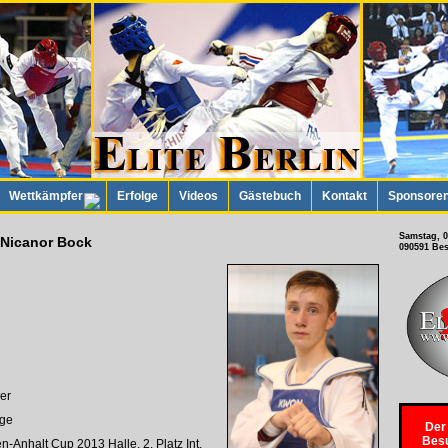
Wettkämpfer
Erfolge
Videos
Gästebuch
Kontakt
Sponsore
Nicanor Bock
090591 Be
Taekwond
Kompete
jedem e
ler
Probetra
und prof
lge
Der
Fröscher
Besu
und Fre
en-Anhalt Cup 2013 Halle, 2. Platz Int.