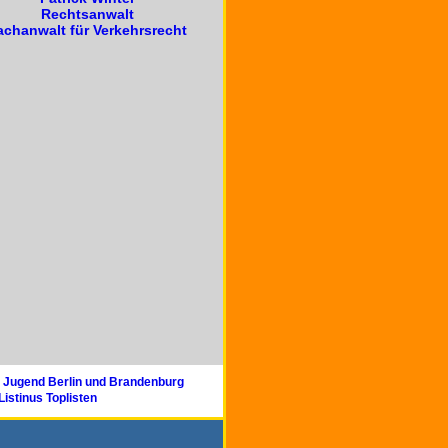
Rechtsanwalt
achanwalt für Verkehrsrecht
onze auf dem Weltturnier die Int.
 Open ...