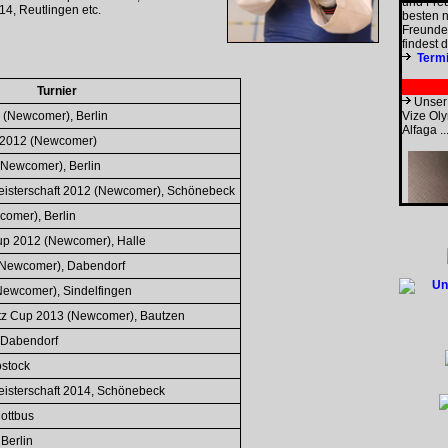
besten n
4, Reutlingen etc.
Freunde 
findest 
Term
Turnier
Unser
Vize Ol
(Newcomer), Berlin
Alfaga ..
t 2012 (Newcomer)
 (Newcomer), Berlin
eisterschaft 2012 (Newcomer), Schönebeck
omer), Berlin
Cup 2012 (Newcomer), Halle
ewcomer), Dabendorf
(Newcomer), Sindelfingen
tz Cup 2013 (Newcomer), Bautzen
Dabendorf
stock
eisterschaft 2014, Schönebeck
ottbus
Berlin