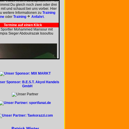
immst Du gleich noch zwei oder drei
mit und schaust bei uns vorbei. Hier
du weitere Informationen zu
Training
ine
oder
Training
Anfahrt
.
Termine auf einen Klick
 Sportler Mohammed Mansour mit
ympia Sieger Abdoulrazak Issoufou
.
Patrick Winter