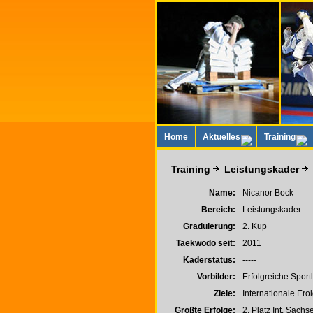
Home
Aktuelles
Training
Training
Leistungskader
Name:
Nicanor Bock
Bereich:
Leistungskader
Graduierung:
2. Kup
Taekwodo seit:
2011
Kaderstatus:
-----
Vorbilder:
Erfolgreiche Sport
Ziele:
Internationale Ero
Größte Erfolge:
2. Platz Int. Sachs